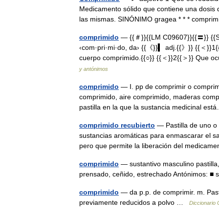
Medicamento sólido que contiene una dosis d
las mismas. SINÓNIMO gragea * * * comprim
comprimido
— {{＃}}{{LM C09607}}{{〓}} {{S
‹com·pri·mi·do, da› {{《}}▍ adj.{{》}} {{＜}}1{
cuerpo comprimido.{{○}} {{＜}}2{{＞}} Que
y antónimos
comprimido
— I. pp de comprimir o comprimi
comprimido, aire comprimido, maderas comp
pastilla en la que la sustancia medicinal e
comprimido recubierto
— Pastilla de uno o
sustancias aromáticas para enmascarar el sab
pero que permite la liberación del medicam
comprimido
— sustantivo masculino pastilla, 
prensado, ceñido, estrechado Antónimos: ■
comprimido
— da p.p. de comprimir. m. Pas
previamente reducidos a polvo …
Diccionario 