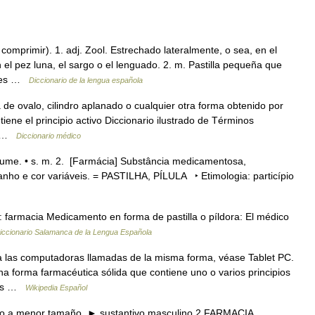
omprimir). 1. adj. Zool. Estrechado lateralmente, o sea, en el
el pez luna, el sargo o el lenguado. 2. m. Pastilla pequeña que
ntes …
Diccionario de la lengua española
e ovalo, cilindro aplanado o cualquier otra forma obtenido por
ene el principio activo Diccionario ilustrado de Términos
do …
Diccionario médico
ume. • s. m. 2. [Farmácia] Substância medicamentosa,
ho e cor variáveis. = PASTILHA, PÍLULA ‣ Etimologia: particípio
 farmacia Medicamento en forma de pastilla o píldora: El médico
iccionario Salamanca de la Lengua Española
a las computadoras llamadas de la misma forma, véase Tablet PC.
 forma farmacéutica sólida que contiene uno o varios principios
ntes …
Wikipedia Español
do a menor tamaño. ► sustantivo masculino 2 FARMACIA