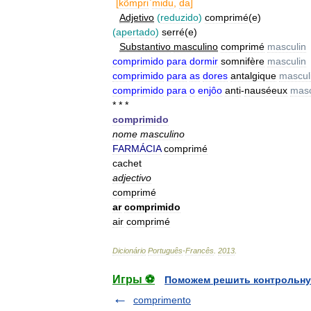
[
kõmpri
`
midu
,
da
]
Adjetivo
(
reduzido
)
comprimé
(
e
)
(
apertado
)
serré
(
e
)
Substantivo
masculino
comprimé
masculin
comprimido
para
dormir
somnifère
masculin
comprimido
para
as
dores
antalgique
mascul
comprimido
para
o
enjôo
anti
-
nauséeux
masc
* * *
comprimido
nome
masculino
FARMÁCIA
comprimé
cachet
adjectivo
comprimé
ar
comprimido
air
comprimé
Dicionário
Português
-
Francês
.
2013
.
Игры ⚽
Поможем решить контрольну
comprimento