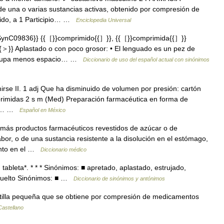
e una o varias sustancias activas, obtenido por compresión de
ido, a 1 Participio… …
Enciclopedia Universal
ynC09836}} {{［}}comprimido{{］}}, {{［}}comprimida{{］}}
{＞}} Aplastado o con poco grosor: • El lenguado es un pez de
 ocupa menos espacio… …
Diccionario de uso del español actual con sinónimos
rse II. 1 adj Que ha disminuido de volumen por presión: cartón
rimidas 2 s m (Med) Preparación farmacéutica en forma de
stá… …
Español en México
 más productos farmacéuticos revestidos de azúcar o de
or, o de una sustancia resistente a la disolución en el estómago,
ento en el …
Diccionario médico
tableta*. * * * Sinónimos: ■ apretado, aplastado, estrujado,
 suelto Sinónimos: ■ …
Diccionario de sinónimos y antónimos
tilla pequeña que se obtiene por compresión de medicamentos
Castellano