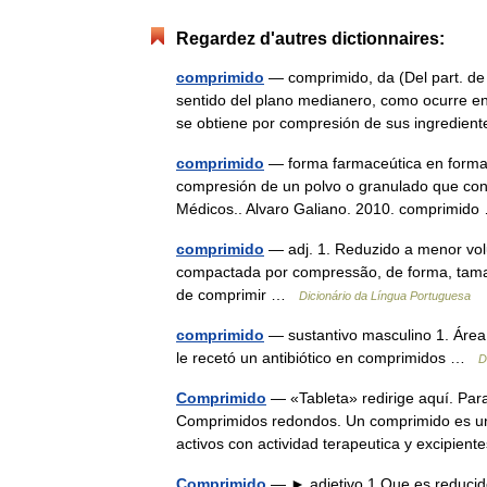
Regardez d'autres dictionnaires:
comprimido
— comprimido, da (Del part. de c
sentido del plano medianero, como ocurre en 
se obtiene por compresión de sus ingredie
comprimido
— forma farmaceútica en forma d
compresión de un polvo o granulado que conti
Médicos.. Alvaro Galiano. 2010. comprimi
comprimido
— adj. 1. Reduzido a menor vol
compactada por compressão, de forma, taman
de comprimir …
Dicionário da Língua Portuguesa
comprimido
— sustantivo masculino 1. Área:
le recetó un antibiótico en comprimidos …
D
Comprimido
— «Tableta» redirige aquí. Par
Comprimidos redondos. Un comprimido es una
activos con actividad terapeutica y excipie
Comprimido
— ► adjetivo 1 Que es reduci