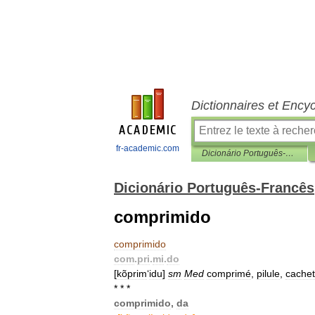
Dictionnaires et Ency
fr-academic.com
Dicionário Português-Francês
Dicionário Português-Francês
comprimido
comprimido
com
.
pri
.
mi
.
do
[
kõprim
‘
idu
]
sm
Med
comprimé
,
pilule
,
cachet
* * *
comprimido
,
da